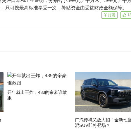
后凭户口本和出生证明，分别给予300元／平方米、500元／平
受，只可按最高标准享受一次，补贴资金由受益财政全额保障。
打赏
1
开年就出王炸，489的帝豪谁敢
跟
拾
广汽传祺又放大招！全新七
混SUV即将登场？