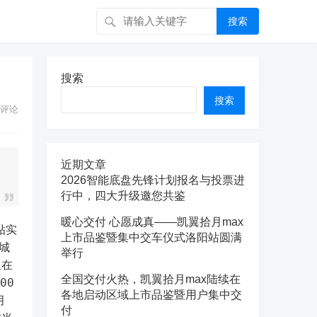
搜索
搜索
搜索
评论
近期文章
2026智能底盘先锋计划报名与投票进
行中，四大升级邀您共鉴
暖心交付 心愿成真——凯翼拾月max
上市品鉴暨集中交车仪式洛阳站圆满
城
举行
且在
全国交付火热，凯翼拾月max陆续在
00
各地启动区域上市品鉴暨用户集中交
月
付