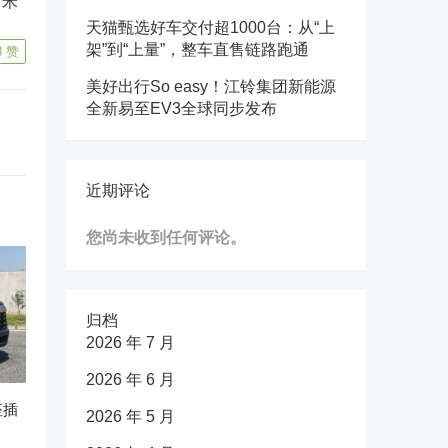
方米
天猫甄选好车交付超1000台：从“上
架”到“上量”，整车直售链路跑通
8
赞
美好出行So easy！江铃集团新能源
全新易至EV3全球同步发布
近期评论
您尚未收到任何评论。
归档
2026 年 7 月
2026 年 6 月
座插
2026 年 5 月