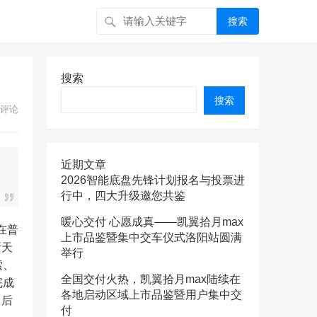
搜索
搜索
搜索
评论
近期文章
2026智能底盘先锋计划报名与投票进
行中，四大升级邀您共鉴
暖心交付 心愿成真——凯翼拾月max
上市品鉴暨集中交车仪式洛阳站圆满
斯天
举行
索、
全国交付火热，凯翼拾月max陆续在
完成
各地启动区域上市品鉴暨用户集中交
，后
付