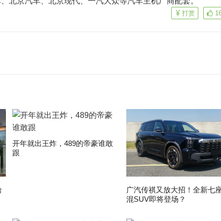
车、北京汽车、北京现代、一汽大众等汽车主机厂商配套。
打赏
1
开年就出王炸，489的帝豪谁敢
跟
拾
广汽传祺又放大招！全新七
混SUV即将登场？