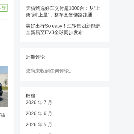
6
赞
天猫甄选好车交付超1000台：从“上
架”到“上量”，整车直售链路跑通
美好出行So easy！江铃集团新能源
全新易至EV3全球同步发布
近期评论
您尚未收到任何评论。
归档
2026 年 7 月
2026 年 6 月
座插
2026 年 5 月