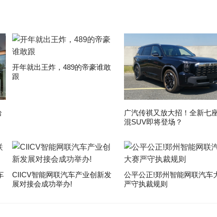
开年就出王炸，489的帝豪谁敢
跟
拾
广汽传祺又放大招！全新七
混SUV即将登场？
车
CIICV智能网联汽车产业创新发
公平公正!郑州智能网联汽车
展对接会成功举办!
严守执裁规则