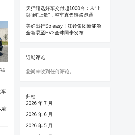
天猫甄选好车交付超1000台：从“上
架”到“上量”，整车直售链路跑通
美好出行So easy！江铃集团新能源
全新易至EV3全球同步发布
近期评论
座插
您尚未收到任何评论。
归档
2026 年 7 月
大赛
2026 年 6 月
2026 年 5 月