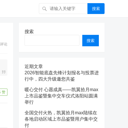
搜索
搜索
搜索
评论
近期文章
2026智能底盘先锋计划报名与投票进
行中，四大升级邀您共鉴
暖心交付 心愿成真——凯翼拾月max
6
赞
上市品鉴暨集中交车仪式洛阳站圆满
举行
全国交付火热，凯翼拾月max陆续在
各地启动区域上市品鉴暨用户集中交
付