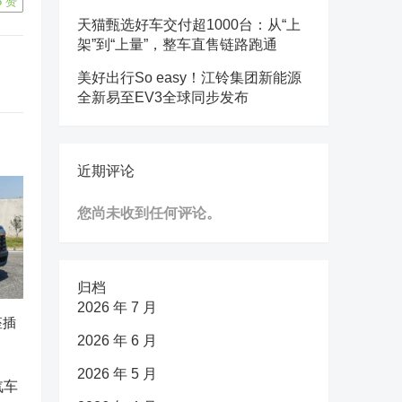
5
赞
天猫甄选好车交付超1000台：从“上
架”到“上量”，整车直售链路跑通
美好出行So easy！江铃集团新能源
全新易至EV3全球同步发布
近期评论
您尚未收到任何评论。
归档
2026 年 7 月
座插
2026 年 6 月
2026 年 5 月