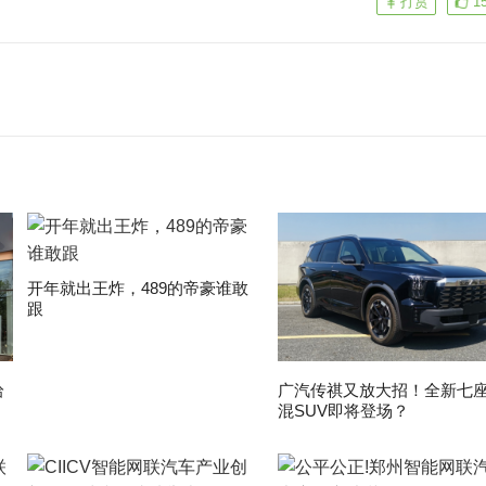
打赏
1
开年就出王炸，489的帝豪谁敢
跟
拾
广汽传祺又放大招！全新七
混SUV即将登场？