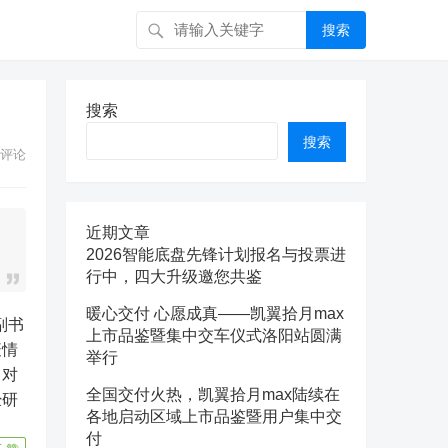
搜索
搜索
搜索
评论
近期文章
2026智能底盘先锋计划报名与投票进
行中，四大升级邀您共鉴
暖心交付 心愿成真——凯翼拾月max
副书
上市品鉴暨集中交车仪式洛阳站圆满
疫情
举行
，对
全国交付火热，凯翼拾月max陆续在
经研
各地启动区域上市品鉴暨用户集中交
付