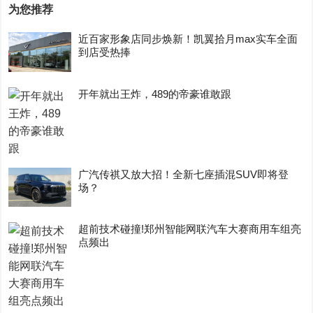
为您推荐
近百家形象店同步焕新！凯翼拾月max实车全面
到店受热捧
开年就出王炸，489的帝豪谁敢跟
广汽传祺又放大招！全新七座插混SUV即将登
场？
超前技术碰撞!郑州智能网联汽车大赛商用车组亮
点频出