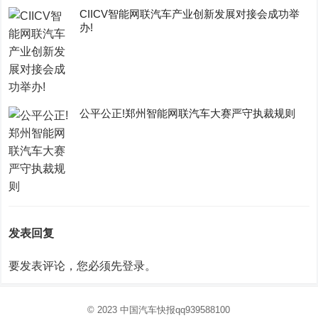
CIICV智能网联汽车产业创新发展对接会成功举
办!
公平公正!郑州智能网联汽车大赛严守执裁规则
发表回复
要发表评论，您必须先
登录
。
© 2023
中国汽车快报
qq939588100