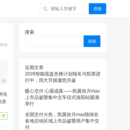
搜索
搜索
搜索
评论
近期文章
2026智能底盘先锋计划报名与投票进
行中，四大升级邀您共鉴
暖心交付 心愿成真——凯翼拾月max
上市品鉴暨集中交车仪式洛阳站圆满
业农
举行
全国交付火热，凯翼拾月max陆续在
6
赞
各地启动区域上市品鉴暨用户集中交
付