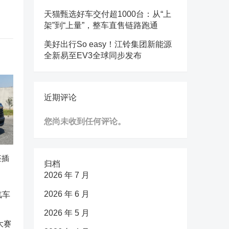
天猫甄选好车交付超1000台：从“上
架”到“上量”，整车直售链路跑通
美好出行So easy！江铃集团新能源
全新易至EV3全球同步发布
近期评论
您尚未收到任何评论。
座插
归档
2026 年 7 月
2026 年 6 月
2026 年 5 月
大赛