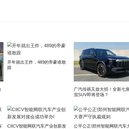
开年就出王炸，489的帝豪谁敢
跟
拾
广汽传祺又放大招！全新七
混SUV即将登场？
车
CIICV智能网联汽车产业创新发
公平公正!郑州智能网联汽车