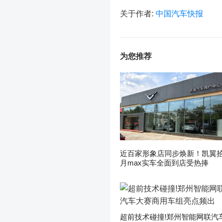
关于作者:
中国汽车快报
为您推荐
近百家形象店同步焕新！凯翼
月max实车全面到店受热捧
超前技术碰撞!郑州智能网联汽