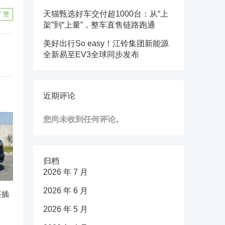
天猫甄选好车交付超1000台：从“上
7
赞
架”到“上量”，整车直售链路跑通
美好出行So easy！江铃集团新能源
全新易至EV3全球同步发布
近期评论
您尚未收到任何评论。
归档
2026 年 7 月
2026 年 6 月
座插
2026 年 5 月