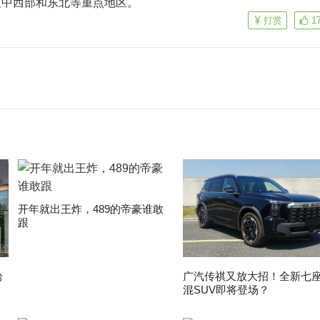
及中西部和东北等重点地区。
打赏
1
开年就出王炸，489的帝豪谁敢
跟
拾
广汽传祺又放大招！全新七
混SUV即将登场？