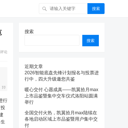
搜索
范
搜索
搜索
评论
近期文章
2026智能底盘先锋计划报名与投票进
行中，四大升级邀您共鉴
暖心交付 心愿成真——凯翼拾月max
上市品鉴暨集中交车仪式洛阳站圆满
举行
商投
全国交付火热，凯翼拾月max陆续在
建
各地启动区域上市品鉴暨用户集中交
、生
付