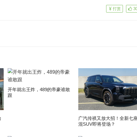
打赏
3
开年就出王炸，489的帝豪谁敢
跟
拾
广汽传祺又放大招！全新七
混SUV即将登场？