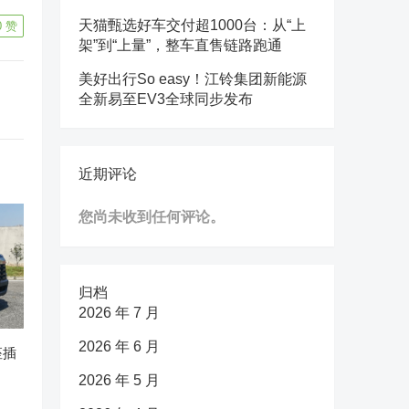
天猫甄选好车交付超1000台：从“上
0
赞
架”到“上量”，整车直售链路跑通
美好出行So easy！江铃集团新能源
全新易至EV3全球同步发布
近期评论
您尚未收到任何评论。
归档
2026 年 7 月
2026 年 6 月
座插
2026 年 5 月