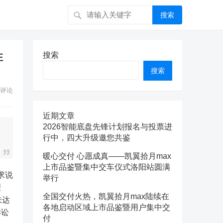
搜索
性
搜索
搜索
评论
近期文章
2026智能底盘先锋计划报名与投票进
行中，四大升级邀您共鉴
暖心交付 心愿成真——凯翼拾月max
上市品鉴暨集中交车仪式洛阳站圆满
举行
理
全国交付火热，凯翼拾月max陆续在
未达
各地启动区域上市品鉴暨用户集中交
诉讼
付