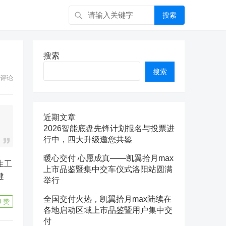
搜索
搜索
搜索
评论
近期文章
2026智能底盘先锋计划报名与投票进
行中，四大升级邀您共鉴
暖心交付 心愿成真——凯翼拾月max
上市品鉴暨集中交车仪式洛阳站圆满
健
举行
全国交付火热，凯翼拾月max陆续在
0
赞
各地启动区域上市品鉴暨用户集中交
付