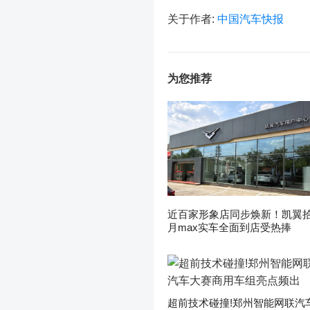
关于作者:
中国汽车快报
为您推荐
近百家形象店同步焕新！凯翼
月max实车全面到店受热捧
超前技术碰撞!郑州智能网联汽