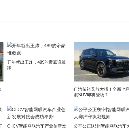
开年就出王炸，489的帝豪谁敢
跟
拾
广汽传祺又放大招！全新七
混SUV即将登场？
车
CIICV智能网联汽车产业创新发
公平公正!郑州智能网联汽车