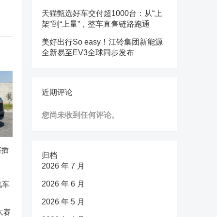
天猫甄选好车交付超1000台：从“上
架”到“上量”，整车直售链路跑通
美好出行So easy！江铃集团新能源
全新易至EV3全球同步发布
近期评论
您尚未收到任何评论。
座插
归档
2026 年 7 月
2026 年 6 月
2026 年 5 月
大赛