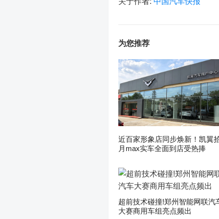
关于作者:
中国汽车快报
为您推荐
近百家形象店同步焕新！凯翼
月max实车全面到店受热捧
超前技术碰撞!郑州智能网联汽
大赛商用车组亮点频出