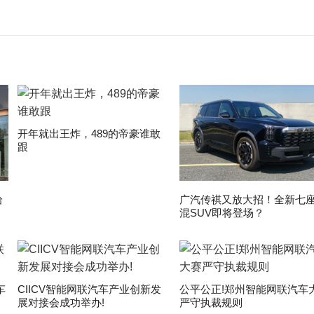
开年就出王炸，489的帝豪谁敢
跟
拾
广汽传祺又放大招！全新七
混SUV即将登场？
车
CIICV智能网联汽车产业创新发
公平公正!郑州智能网联汽车
展对接会成功举办!
严守执裁规则