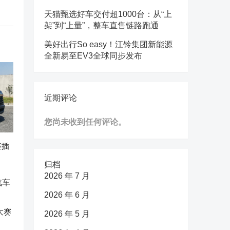
天猫甄选好车交付超1000台：从“上
架”到“上量”，整车直售链路跑通
美好出行So easy！江铃集团新能源
全新易至EV3全球同步发布
近期评论
您尚未收到任何评论。
座插
归档
2026 年 7 月
2026 年 6 月
大赛
2026 年 5 月