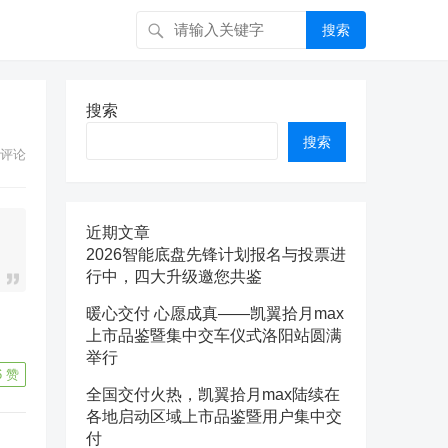
搜索
搜索
搜索
评论
近期文章
2026智能底盘先锋计划报名与投票进
行中，四大升级邀您共鉴
暖心交付 心愿成真——凯翼拾月max
上市品鉴暨集中交车仪式洛阳站圆满
举行
6
赞
全国交付火热，凯翼拾月max陆续在
各地启动区域上市品鉴暨用户集中交
付