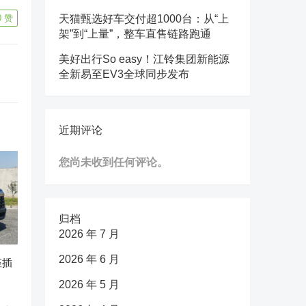
0
赞
天猫甄选好车交付超1000台：从“上
架”到“上量”，整车直售链路跑通
美好出行So easy！江铃集团新能源
全新易至EV3全球同步发布
近期评论
您尚未收到任何评论。
归档
2026 年 7 月
2026 年 6 月
座插
2026 年 5 月