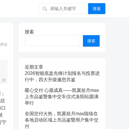
搜索
搜索
搜索
评论
近期文章
2026智能底盘先锋计划报名与投票进
行中，四大升级邀您共鉴
暖心交付 心愿成真——凯翼拾月max
上市品鉴暨集中交车仪式洛阳站圆满
无症
举行
海口
全国交付火热，凯翼拾月max陆续在
状
各地启动区域上市品鉴暨用户集中交
万宁
付