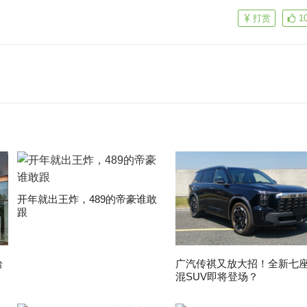
打赏
1
开年就出王炸，489的帝豪谁敢
跟
拾
广汽传祺又放大招！全新七
混SUV即将登场？