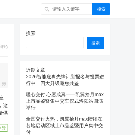
搜索
搜索
搜索
评论
近期文章
2026智能底盘先锋计划报名与投票进
行中，四大升级邀您共鉴
暖心交付 心愿成真——凯翼拾月max
上市品鉴暨集中交车仪式洛阳站圆满
，这
举行
给供
全国交付火热，凯翼拾月max陆续在
各地启动区域上市品鉴暨用户集中交
0
赞
付