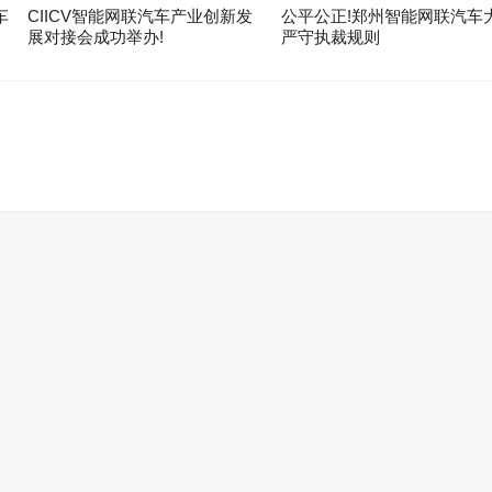
车
CIICV智能网联汽车产业创新发
公平公正!郑州智能网联汽车
展对接会成功举办!
严守执裁规则
。