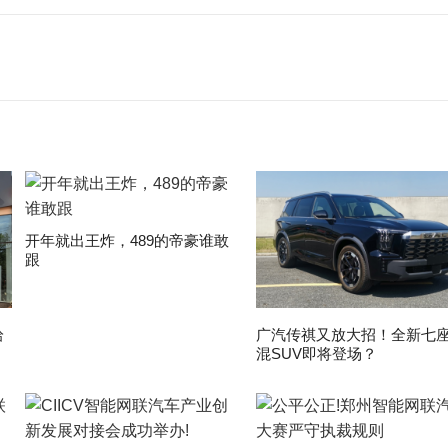
开年就出王炸，489的帝豪谁敢
跟
拾
广汽传祺又放大招！全新七
混SUV即将登场？