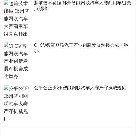
超前技术碰撞!郑州智能网联汽车大赛商用车组亮
点频出
CIICV智能网联汽车产业创新发展对接会成功举
办!
公平公正!郑州智能网联汽车大赛严守执裁规则