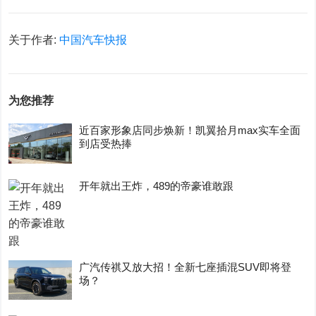
关于作者:
中国汽车快报
为您推荐
近百家形象店同步焕新！凯翼拾月max实车全面
到店受热捧
开年就出王炸，489的帝豪谁敢跟
广汽传祺又放大招！全新七座插混SUV即将登
场？