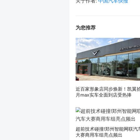
关于作者:
中国汽车快报
为您推荐
近百家形象店同步焕新！凯翼
月max实车全面到店受热捧
超前技术碰撞!郑州智能网联汽
大赛商用车组亮点频出