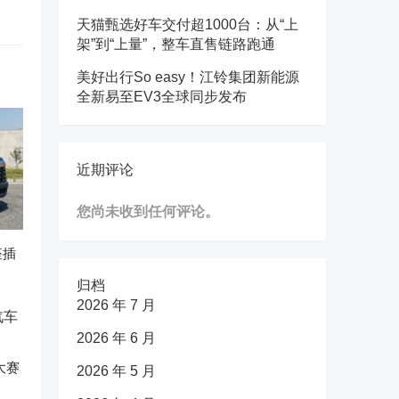
天猫甄选好车交付超1000台：从“上
架”到“上量”，整车直售链路跑通
美好出行So easy！江铃集团新能源
全新易至EV3全球同步发布
近期评论
您尚未收到任何评论。
座插
归档
2026 年 7 月
2026 年 6 月
大赛
2026 年 5 月