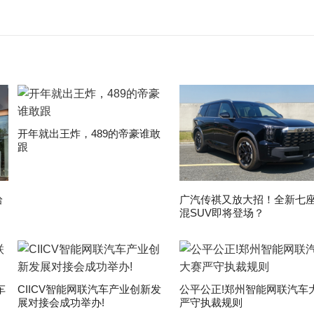
开年就出王炸，489的帝豪谁敢
跟
拾
广汽传祺又放大招！全新七
混SUV即将登场？
车
CIICV智能网联汽车产业创新发
公平公正!郑州智能网联汽车
展对接会成功举办!
严守执裁规则