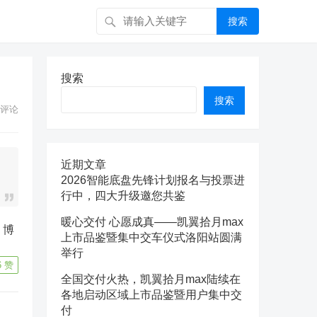
搜索
搜索
搜索
评论
近期文章
2026智能底盘先锋计划报名与投票进
行中，四大升级邀您共鉴
暖心交付 心愿成真——凯翼拾月max
上市品鉴暨集中交车仪式洛阳站圆满
举行
6
赞
全国交付火热，凯翼拾月max陆续在
各地启动区域上市品鉴暨用户集中交
付