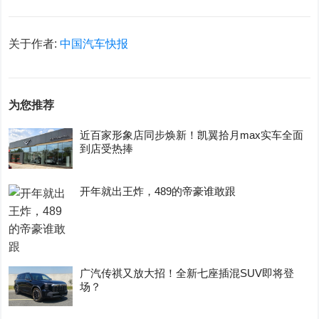
关于作者:
中国汽车快报
为您推荐
近百家形象店同步焕新！凯翼拾月max实车全面
到店受热捧
开年就出王炸，489的帝豪谁敢跟
广汽传祺又放大招！全新七座插混SUV即将登
场？