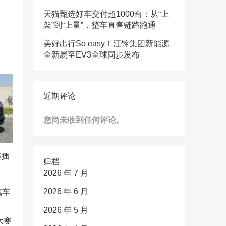
天猫甄选好车交付超1000台：从“上
架”到“上量”，整车直售链路跑通
美好出行So easy！江铃集团新能源
全新易至EV3全球同步发布
近期评论
您尚未收到任何评论。
座插
归档
2026 年 7 月
2026 年 6 月
2026 年 5 月
大赛