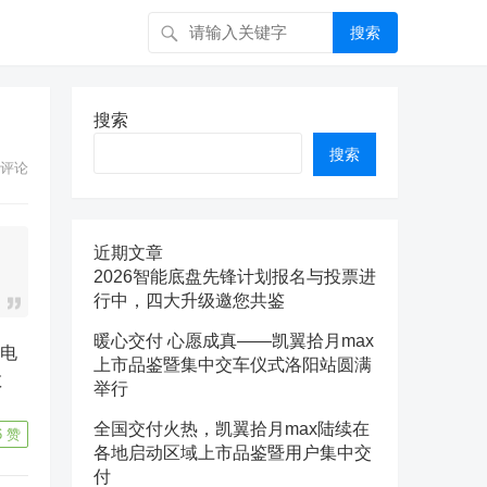
搜索
搜索
搜索
评论
近期文章
2026智能底盘先锋计划报名与投票进
行中，四大升级邀您共鉴
暖心交付 心愿成真——凯翼拾月max
上市品鉴暨集中交车仪式洛阳站圆满
教
举行
全国交付火热，凯翼拾月max陆续在
6
赞
各地启动区域上市品鉴暨用户集中交
付