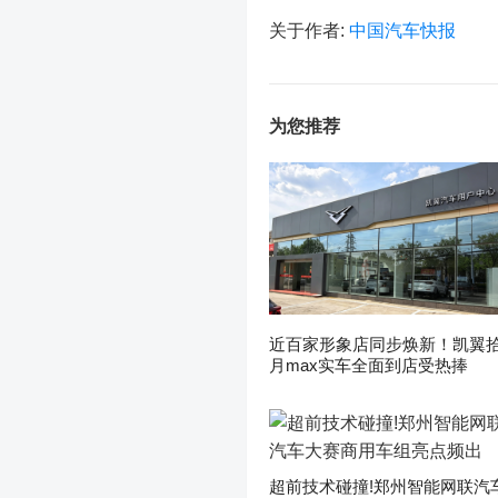
关于作者:
中国汽车快报
为您推荐
近百家形象店同步焕新！凯翼
月max实车全面到店受热捧
超前技术碰撞!郑州智能网联汽