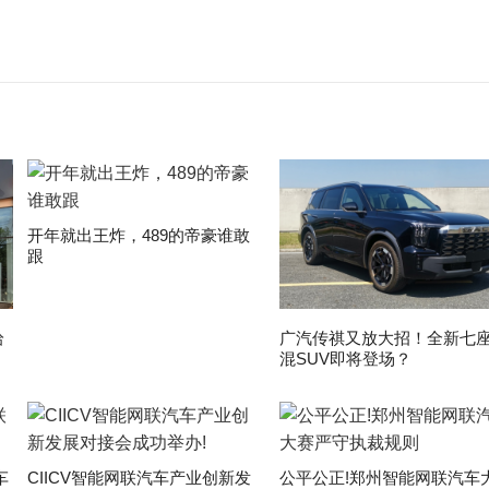
开年就出王炸，489的帝豪谁敢
跟
拾
广汽传祺又放大招！全新七
混SUV即将登场？
车
CIICV智能网联汽车产业创新发
公平公正!郑州智能网联汽车