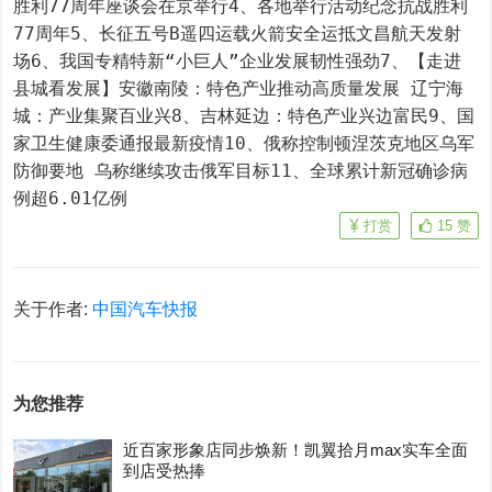
胜利77周年座谈会在京举行4、各地举行活动纪念抗战胜利
77周年5、长征五号B遥四运载火箭安全运抵文昌航天发射
场6、我国专精特新“小巨人”企业发展韧性强劲7、【走进
县城看发展】安徽南陵：特色产业推动高质量发展 辽宁海
城：产业集聚百业兴8、吉林延边：特色产业兴边富民9、国
家卫生健康委通报最新疫情10、俄称控制顿涅茨克地区乌军
防御要地 乌称继续攻击俄军目标11、全球累计新冠确诊病
例超6.01亿例
打赏
15
赞
关于作者:
中国汽车快报
为您推荐
近百家形象店同步焕新！凯翼拾月max实车全面
到店受热捧