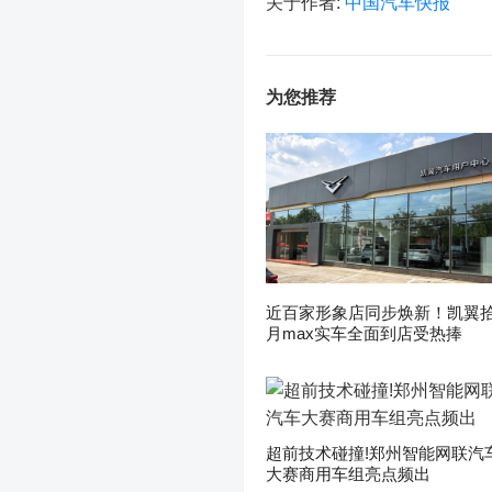
关于作者:
中国汽车快报
为您推荐
近百家形象店同步焕新！凯翼
月max实车全面到店受热捧
超前技术碰撞!郑州智能网联汽
大赛商用车组亮点频出