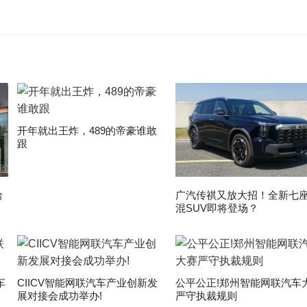
开年就出王炸，489的帝豪谁敢
跟
拾
广汽传祺又放大招！全新七
混SUV即将登场？
车
CIICV智能网联汽车产业创新发
公平公正!郑州智能网联汽车
展对接会成功举办!
严守执裁规则