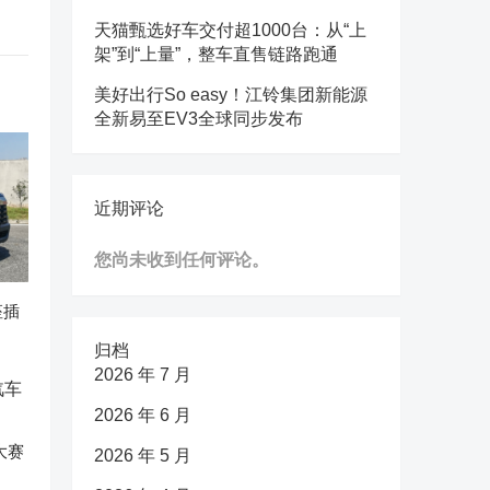
天猫甄选好车交付超1000台：从“上
架”到“上量”，整车直售链路跑通
美好出行So easy！江铃集团新能源
全新易至EV3全球同步发布
近期评论
您尚未收到任何评论。
座插
归档
2026 年 7 月
2026 年 6 月
大赛
2026 年 5 月