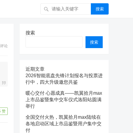
搜索
搜索
搜索
评论
近期文章
2026智能底盘先锋计划报名与投票进
行中，四大升级邀您共鉴
暖心交付 心愿成真——凯翼拾月max
上市品鉴暨集中交车仪式洛阳站圆满
举行
6
赞
全国交付火热，凯翼拾月max陆续在
各地启动区域上市品鉴暨用户集中交
付