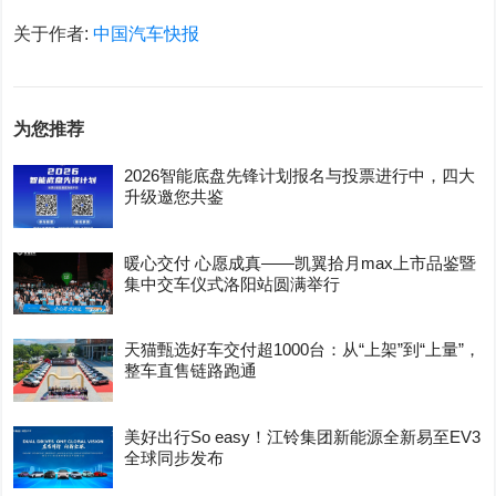
关于作者:
中国汽车快报
为您推荐
2026智能底盘先锋计划报名与投票进行中，四大
升级邀您共鉴
暖心交付 心愿成真——凯翼拾月max上市品鉴暨
集中交车仪式洛阳站圆满举行
天猫甄选好车交付超1000台：从“上架”到“上量”，
整车直售链路跑通
美好出行So easy！江铃集团新能源全新易至EV3
全球同步发布