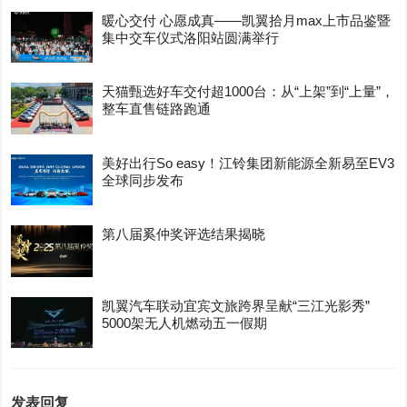
暖心交付 心愿成真——凯翼拾月max上市品鉴暨
集中交车仪式洛阳站圆满举行
天猫甄选好车交付超1000台：从“上架”到“上量”，
整车直售链路跑通
美好出行So easy！江铃集团新能源全新易至EV3
全球同步发布
第八届奚仲奖评选结果揭晓
凯翼汽车联动宜宾文旅跨界呈献“三江光影秀”
5000架无人机燃动五一假期
发表回复