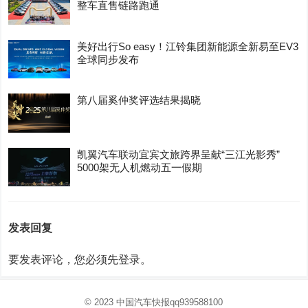
整车直售链路跑通
美好出行So easy！江铃集团新能源全新易至EV3
全球同步发布
第八届奚仲奖评选结果揭晓
凯翼汽车联动宜宾文旅跨界呈献“三江光影秀”
5000架无人机燃动五一假期
发表回复
要发表评论，您必须先
登录
。
© 2023
中国汽车快报
qq939588100