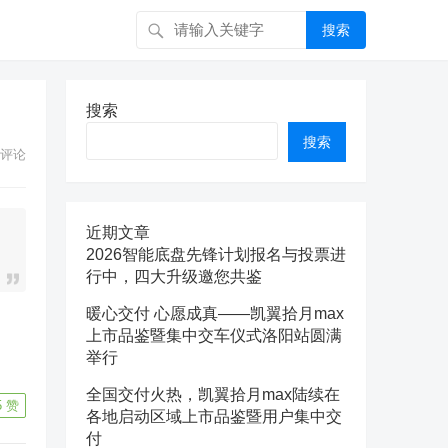
搜索
搜索
搜索
评论
近期文章
2026智能底盘先锋计划报名与投票进
行中，四大升级邀您共鉴
暖心交付 心愿成真——凯翼拾月max
，
上市品鉴暨集中交车仪式洛阳站圆满
举行
全国交付火热，凯翼拾月max陆续在
5
赞
各地启动区域上市品鉴暨用户集中交
付