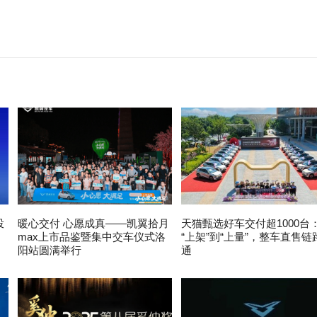
投
暖心交付 心愿成真——凯翼拾月
天猫甄选好车交付超1000台
max上市品鉴暨集中交车仪式洛
“上架”到“上量”，整车直售链
阳站圆满举行
通