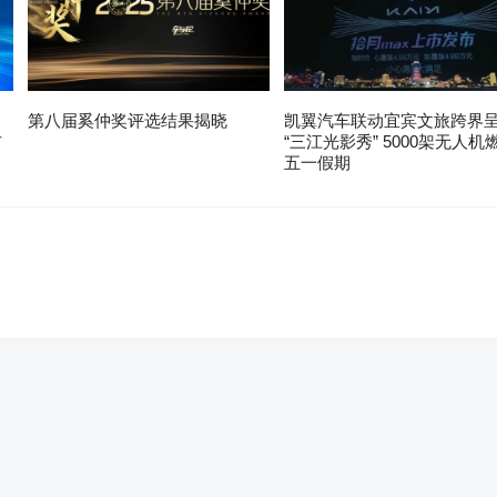
第八届奚仲奖评选结果揭晓
凯翼汽车联动宜宾文旅跨界
布
“三江光影秀” 5000架无人机
五一假期
。