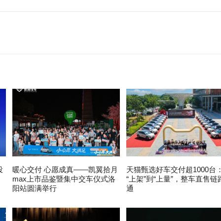
投
暖心交付 心愿成真——凯翼拾月
天猫甄选好车交付超1000台
max上市品鉴暨集中交车仪式洛
“上架”到“上量”，整车直售链
阳站圆满举行
通