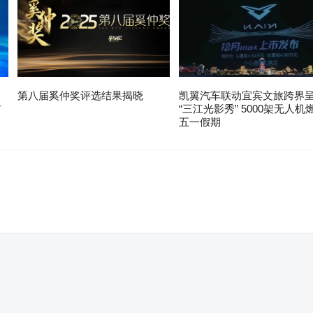
第八届奚仲奖评选结果揭晓
凯翼汽车联动宜宾文旅跨界
布
“三江光影秀” 5000架无人机
五一假期
。