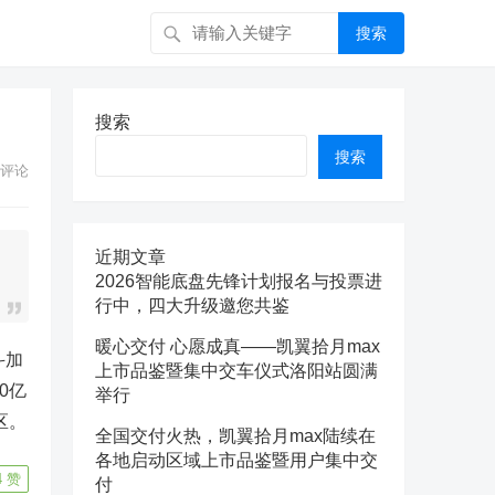
搜索
搜索
搜索
评论
近期文章
2026智能底盘先锋计划报名与投票进
行中，四大升级邀您共鉴
暖心交付 心愿成真——凯翼拾月max
斗加
上市品鉴暨集中交车仪式洛阳站圆满
0亿
举行
区。
全国交付火热，凯翼拾月max陆续在
各地启动区域上市品鉴暨用户集中交
4
赞
付