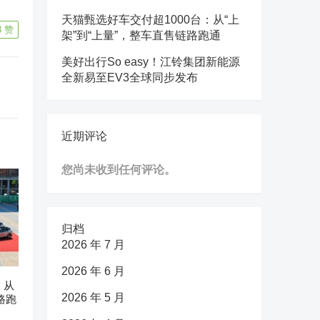
天猫甄选好车交付超1000台：从“上
3
赞
架”到“上量”，整车直售链路跑通
美好出行So easy！江铃集团新能源
全新易至EV3全球同步发布
近期评论
您尚未收到任何评论。
归档
2026 年 7 月
2026 年 6 月
：从
2026 年 5 月
路跑