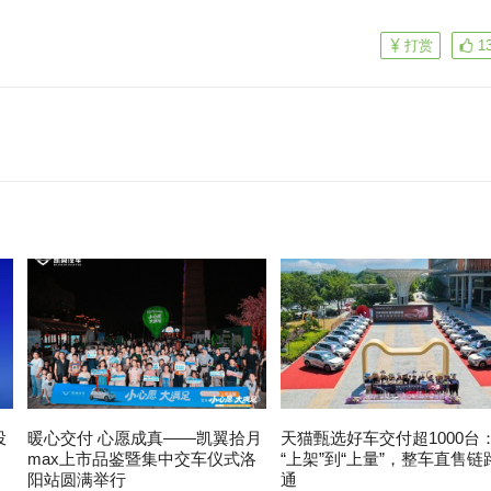
打赏
1
投
暖心交付 心愿成真——凯翼拾月
天猫甄选好车交付超1000台
max上市品鉴暨集中交车仪式洛
“上架”到“上量”，整车直售链
阳站圆满举行
通