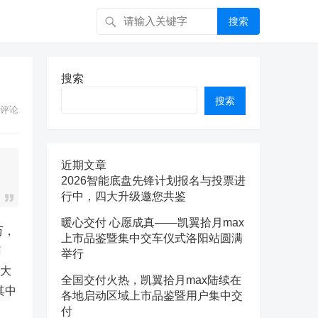
搜索
搜索
搜索
评论
近期文章
2026智能底盘先锋计划报名与投票进
行中，四大升级邀您共鉴
暖心交付 心愿成真——凯翼拾月max
万，
上市品鉴暨集中交车仪式洛阳站圆满
痛
举行
五大
全国交付火热，凯翼拾月max陆续在
其中
各地启动区域上市品鉴暨用户集中交
付