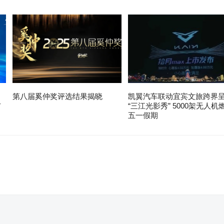
第八届奚仲奖评选结果揭晓
凯翼汽车联动宜宾文旅跨界
布
“三江光影秀” 5000架无人机
五一假期
。