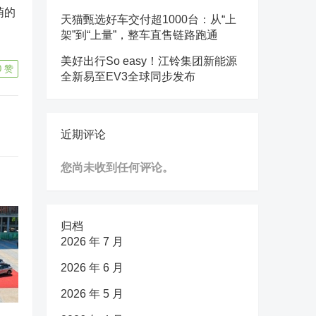
萌的
天猫甄选好车交付超1000台：从“上
架”到“上量”，整车直售链路跑通
美好出行So easy！江铃集团新能源
0
赞
全新易至EV3全球同步发布
近期评论
您尚未收到任何评论。
归档
2026 年 7 月
2026 年 6 月
2026 年 5 月