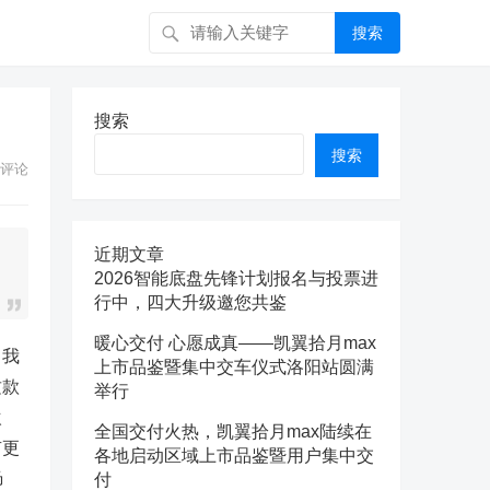
搜索
搜索
搜索
评论
近期文章
2026智能底盘先锋计划报名与投票进
行中，四大升级邀您共鉴
暖心交付 心愿成真——凯翼拾月max
！我
上市品鉴暨集中交车仪式洛阳站圆满
这款
举行
欢
全国交付火热，凯翼拾月max陆续在
有更
各地启动区域上市品鉴暨用户集中交
肠
付