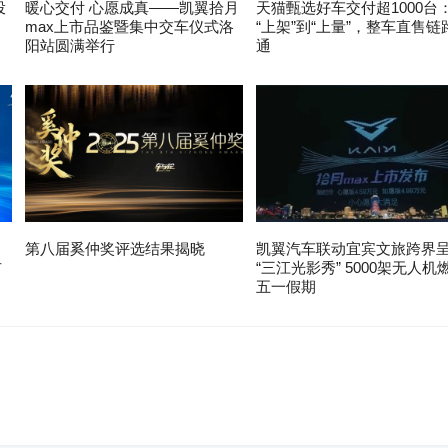
投
暖心交付 心愿成真——凯翼拾月
天猫甄选好车交付超1000台
max上市品鉴暨集中交车仪式洛
“上架”到“上量”，整车直售链
阳站圆满举行
通
第八届奚仲奖评选结果揭晓
凯翼汽车联动宜宾文旅跨界
布
“三江光影秀” 5000架无人机
五一假期
。